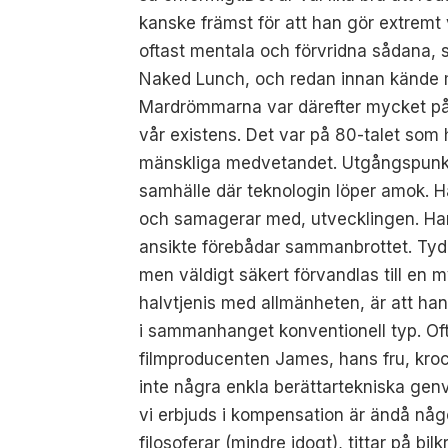
kanske främst för att han gör extremt
oftast mentala och förvridna sådana, so
Naked Lunch, och redan innan kände mi
Mardrömmarna var därefter mycket påt
vår existens. Det var på 80-talet som 
mänskliga medvetandet. Utgångspunkten
samhälle där teknologin löper amok. H
och samagerar med, utvecklingen. Hans 
ansikte förebådar sammanbrottet. Tydl
men väldigt säkert förvandlas till e
halvtjenis med allmänheten, är att han
i sammanhanget konventionell typ. Oft
filmproducenten James, hans fru, kroc
inte några enkla berättartekniska genvä
vi erbjuds i kompensation är ändå någ
filosoferar (mindre idogt), tittar på bi