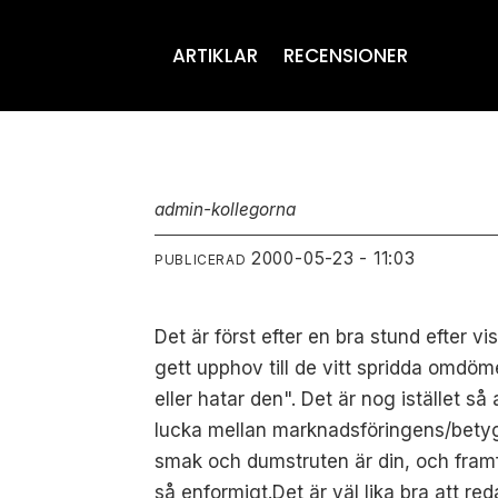
ARTIKLAR
RECENSIONER
admin-kollegorna
2000-05-23 - 11:03
PUBLICERAD
Det är först efter en bra stund efter 
gett upphov till de vitt spridda omdöme
eller hatar den". Det är nog istället s
lucka mellan marknadsföringens/betygsä
smak och dumstruten är din, och framfö
så enformigt.Det är väl lika bra att re