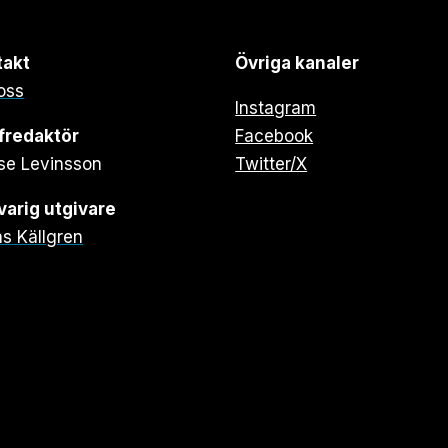
takt
Övriga kanaler
oss
Instagram
fredaktör
Facebook
se Levinsson
Twitter/X
arig utgivare
s Källgren