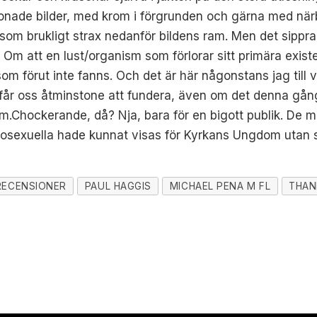
onade bilder, med krom i förgrunden och gärna med närb
som brukligt strax nedanför bildens ram. Men det sipprar
Om att en lust/organism som förlorar sitt primära exist
om förut inte fanns. Och det är här någonstans jag till v
 får oss åtminstone att fundera, även om det denna gån
ram.Chockerande, då? Nja, bara för en bigott publik. De
mosexuella hade kunnat visas för Kyrkans Ungdom utan s
RECENSIONER
PAUL HAGGIS
MICHAEL PENA M FL
THAN