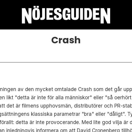
Crash
visningen av den mycket omtalade Crash som det går upp et
n likt "detta är inte för alla människor" eller "så oerhö
å att det är filmens upphovsmän, distributörer och PR-stab
ttningens klassiska parametrar "bra" eller "dåligt". Ty,
rallt: detta är inte provocerande. Med lite god vilja är 
dan inledningvis informera om att David Cronenberg tillhö