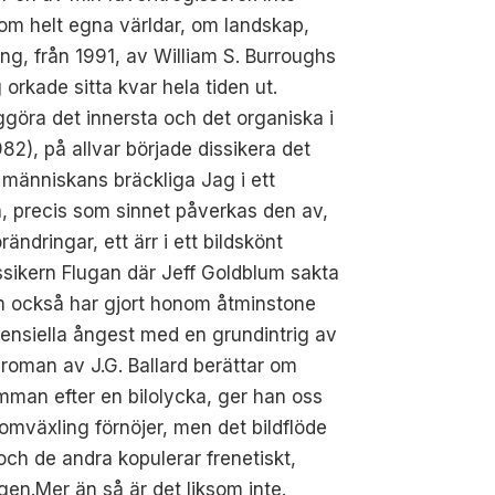
 om helt egna världar, om landskap,
ing, från 1991, av William S. Burroughs
rkade sitta kvar hela tiden ut.
öra det innersta och det organiska i
2), på allvar började dissikera det
 människans bräckliga Jag i ett
å, precis som sinnet påverkas den av,
dringar, ett ärr i ett bildskönt
sikern Flugan där Jeff Goldblum sakta
om också har gjort honom åtminstone
tensiella ångest med en grundintrig av
 roman av J.G. Ballard berättar om
mman efter en bilolycka, ger han oss
 omväxling förnöjer, men det bildflöde
ch de andra kopulerar frenetiskt,
ngen.Mer än så är det liksom inte.