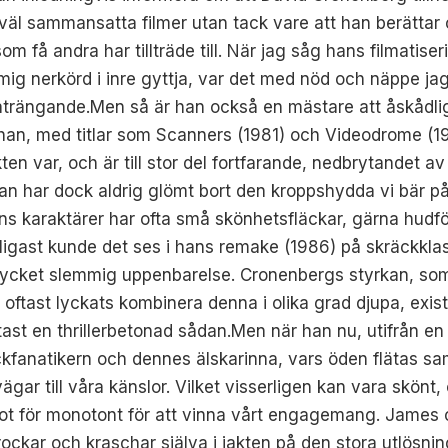
 väl sammansatta filmer utan tack vare att han berättar
m få andra har tillträde till. När jag såg hans filmatiser
g nerkörd i inre gyttja, var det med nöd och näppe jag o
rängande.Men så är han också en mästare att åskådligg
han, med titlar som Scanners (1981) och Videodrome (198
 var, och är till stor del fortfarande, nedbrytandet av
an har dock aldrig glömt bort den kroppshydda vi bär p
karaktärer har ofta små skönhetsfläckar, gärna hudförän
igast kunde det ses i hans remake (1986) på skräckklas
n mycket slemmig uppenbarelse. Cronenbergs styrkan, s
 oftast lyckats kombinera denna i olika grad djupa, exis
ast en thrillerbetonad sådan.Men när han nu, utifrån en
kfanatikern och dennes älskarinna, vars öden flätas sa
gar till våra känslor. Vilket visserligen kan vara skönt,
ot för monotont för att vinna vårt engagemang. James o
lkrockar och kraschar själva i jakten på den stora utlösni