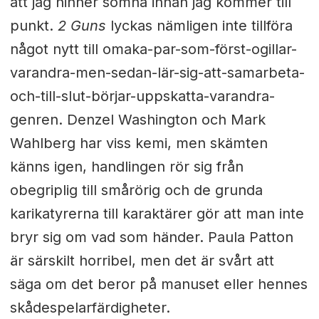
att jag hinner somna innan jag kommer till
punkt.
2 Guns
lyckas nämligen inte tillföra
något nytt till omaka-par-som-först-ogillar-
varandra-men-sedan-lär-sig-
att-samarbeta-
och-till-slut-
börjar-uppskatta-varandra-
genren. Denzel Washington och Mark
Wahlberg har viss kemi, men skämten
känns igen, handlingen rör sig från
obegriplig till smårörig och de grunda
karikatyrerna till karaktärer gör att man inte
bryr sig om vad som händer. Paula Patton
är särskilt horribel, men det är svårt att
säga om det beror på manuset eller hennes
skådespelarfärdigheter.