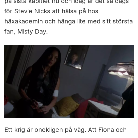
på sista kapitlet nu och idag är det så dags
för Stevie Nicks att hälsa på hos
häxakademin och hänga lite med sitt största
fan, Misty Day.
Ett krig är onekligen på väg. Att Fiona och