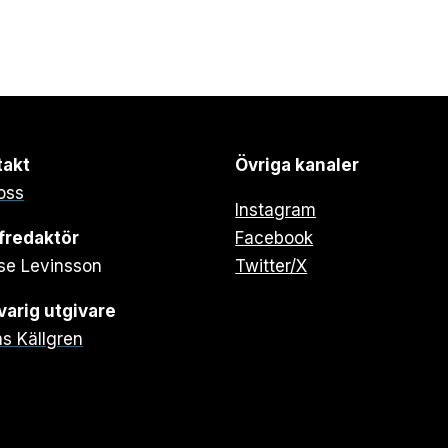
takt
Övriga kanaler
oss
Instagram
fredaktör
Facebook
se Levinsson
Twitter/X
arig utgivare
s Källgren