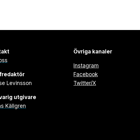
takt
Övriga kanaler
oss
Instagram
fredaktör
Facebook
se Levinsson
Twitter/X
arig utgivare
s Källgren