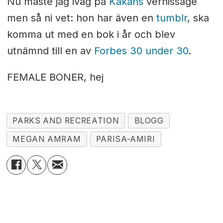
Nu måste jag iväg på
Kakans
vernissage
men så ni vet: hon har även en
tumblr
, ska
komma ut med en bok i år och blev
utnämnd till en av
Forbes 30 under 30
.
FEMALE BONER, hej
PARKS AND RECREATION
BLOGG
MEGAN AMRAM
PARISA-AMIRI