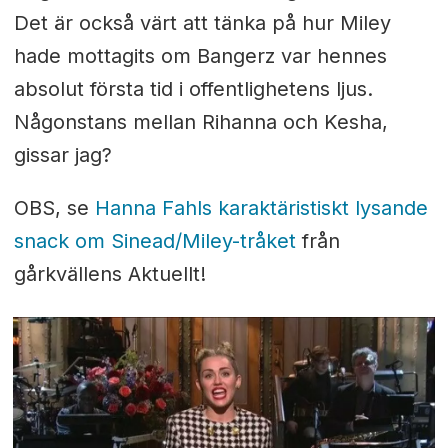
Det är också värt att tänka på hur Miley
hade mottagits om Bangerz var hennes
absolut första tid i offentlighetens ljus.
Någonstans mellan Rihanna och Kesha,
gissar jag?
OBS, se
Hanna Fahls karaktäristiskt lysande
snack om Sinead/Miley-tråket
från
gårkvällens Aktuellt!