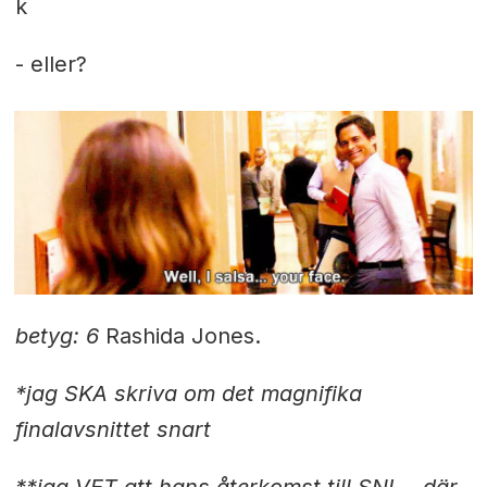
k
- eller?
betyg: 6
Rashida Jones.
*jag SKA skriva om det magnifika
finalavsnittet snart
**jag VET att hans återkomst till SNL - där