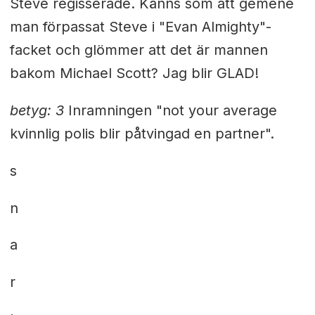
Steve regisserade. Känns som att gemene
man förpassat Steve i "Evan Almighty"-
facket och glömmer att det är mannen
bakom Michael Scott? Jag blir GLAD!
betyg: 3
Inramningen "not your average
kvinnlig polis blir påtvingad en partner".
s
n
a
r