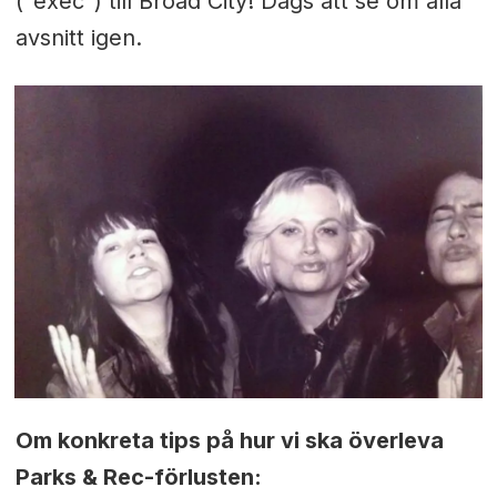
("exec") till Broad City! Dags att se om alla
avsnitt igen.
Om konkreta tips på hur vi ska överleva
Parks & Rec-förlusten: