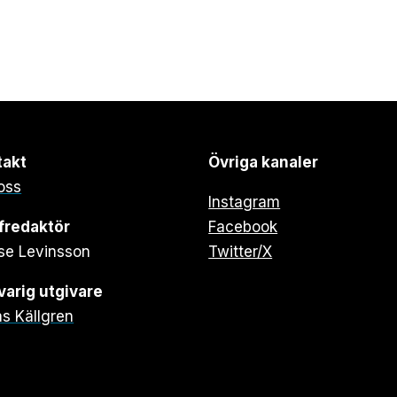
takt
Övriga kanaler
oss
Instagram
fredaktör
Facebook
se Levinsson
Twitter/X
arig utgivare
s Källgren