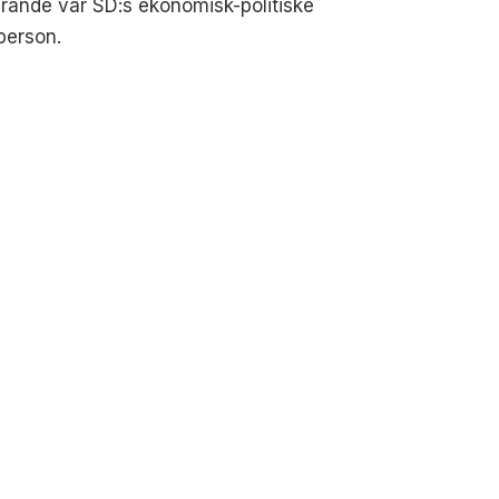
arande var SD:s ekonomisk-politiske
person.