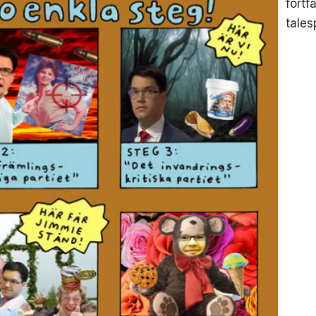
fortf
tales