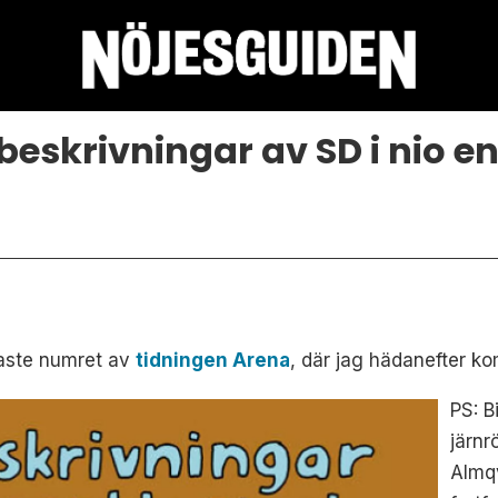
beskrivningar av SD i nio en
naste numret av
tidningen Arena
, där jag hädanefter k
PS: B
järnr
Almq