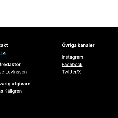
takt
Övriga kanaler
oss
Instagram
fredaktör
Facebook
se Levinsson
Twitter/X
arig utgivare
s Källgren