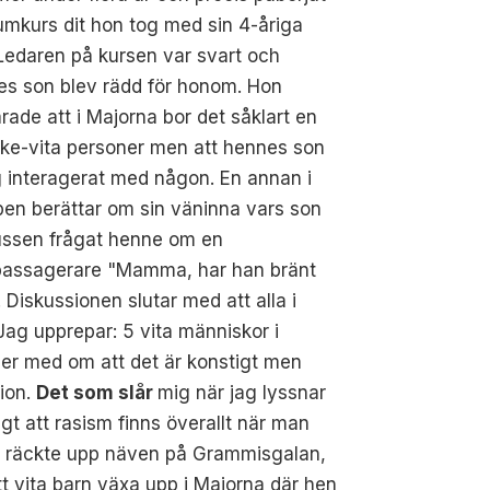
umkurs dit hon tog med sin 4-åriga
Ledaren på kursen var svart och
es son blev rädd för honom. Hon
arade att i Majorna bor det såklart en
cke-vita personer men att hennes son
g interagerat med någon. En annan i
en berättar om sin väninna vars son
ussen frågat henne om en
assagerare "Mamma, har han bränt
. Diskussionen slutar med att alla i
Jag upprepar: 5 vita människor i
ler med om att det är konstigt men
tion.
Det som slår
mig när jag lyssnar
igt att rasism finns överallt när man
 som räckte upp näven på Grammisgalan,
sitt vita barn växa upp i Majorna där hen