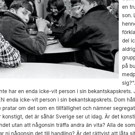
en tr
son. 
henn
förkl
del i
aldri
grupp
på b
medp
sig?"
nte har en enda icke-vit person i sin bekantskapskrets. 
 EN enda icke-vit person i sin bekantskapskrets. Dom hål
De pratar om det som en tillfällighet och nämner segrega
r konstigt, det är såhär Sverige ser ut idag. Är det konst
r landet utan att någonsin träffa andra än vita? Alla de
r ni någonsin det till handling? Är det rättvist att låta 