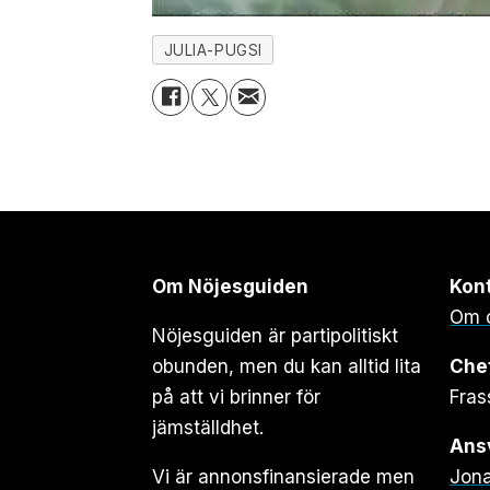
JULIA-PUGSI
Om Nöjesguiden
Kon
Om 
Nöjesguiden är partipolitiskt
obunden, men du kan alltid lita
Che
på att vi brinner för
Fras
jämställdhet.
Ansv
Vi är annonsfinansierade men
Jona