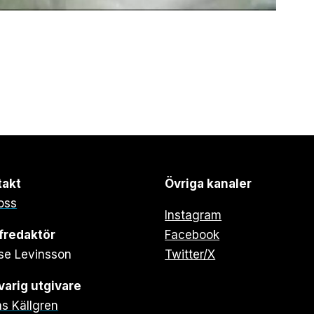
takt
Övriga kanaler
oss
Instagram
fredaktör
Facebook
se Levinsson
Twitter/X
arig utgivare
s Källgren