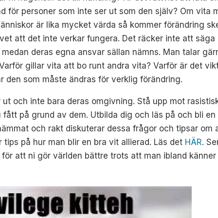
rad för personer som inte ser ut som den själv? Om vita m
 människor är lika mycket värda så kommer förändring s
 att det inte verkar fungera. Det räcker inte att säga att
n medan deras egna ansvar sällan nämns. Man talar gä
Varför gillar vita att bo runt andra vita? Varför är det v
r den som måste ändras för verklig förändring.
r ut och inte bara deras omgivning. Stå upp mot rasisti
u fått på grund av dem. Utbilda dig och läs på och bli en b
ämmat och rakt diskuterar dessa frågor och tipsar om ar
 tips på hur man blir en bra vit allierad. Läs det
HÄR
. Se
för att ni gör världen bättre trots att man ibland känner