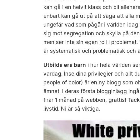
kan gå i en helvit klass och bli aliene
enbart kan gå ut på att säga att alla
ungefär vad som pågår i världen idag vet
sig mot segregation och skylla på de
men ser inte sin egen roll i problemet. 
är systematisk och problematisk och ä
Utbilda era barn
i hur hela världen se
vardag. Inse dina privilegier och allt d
people of color) är en ny blogg som oh
ämnet. I deras första blogginlägg ingår
firar 1 månad på webben, grattis! Tack 
livstid. Ni är så viktiga.