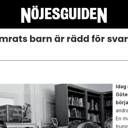
mrats barn är rädd för sva
Idag 
Göte
börj
andra
En m
trumm