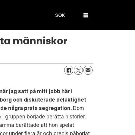
SÖK
rta människor
när jag satt på mitt jobb här i
borg och diskuterade delaktighet
ade några prata segregation.
Dom
 i gruppen började berätta historier.
amma berättade att hon spelat
or under flera år och precis påbörjat