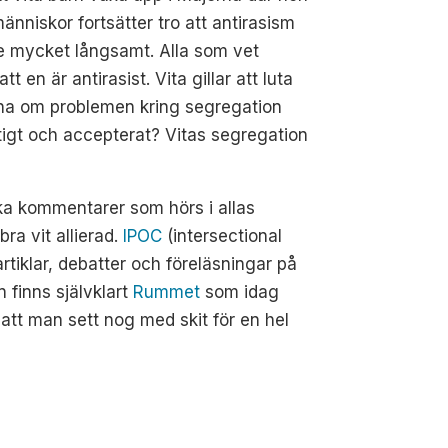
änniskor fortsätter tro att antirasism
ke mycket långsamt. Alla som vet
 en är antirasist. Vita gillar att luta
rna om problemen kring segregation
iktigt och accepterat? Vitas segregation
ska kommentarer som hörs i allas
ra vit allierad.
IPOC
(intersectional
tiklar, debatter och föreläsningar på
n finns självklart
Rummet
som idag
 att man sett nog med skit för en hel