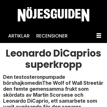
ARTIKLAR
RECENSIONER
Leonardo DiCaprios
superkropp
Den testosteronpumpade
börshajkomedinThe Wolf of Wall Streetär
den femte gemensamma frukt som
skördats av Martin Scorsese och
Leonardo DiCaprio, ett samarbete som
varit avgörande för den senares