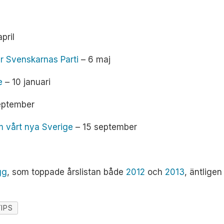
april
juar Svenskarnas Parti
– 6 maj
re
– 10 januari
eptember
m vårt nya Sverige
– 15 september
gg
, som toppade årslistan både
2012
och
2013
, äntligen
IPS