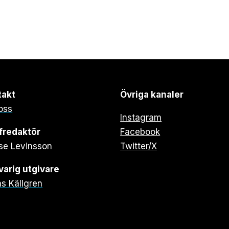
takt
Övriga kanaler
oss
Instagram
fredaktör
Facebook
se Levinsson
Twitter/X
arig utgivare
s Källgren