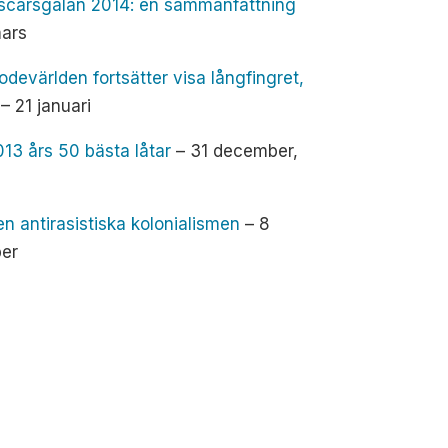
Oscarsgalan 2014: en sammanfattning
mars
odevärlden fortsätter visa långfingret,
– 21 januari
013 års 50 bästa låtar
– 31 december,
en antirasistiska kolonialismen
– 8
ber