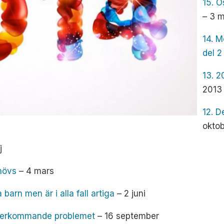
15. 
– 3 
14. M
del 2
13. 2
2013
12. D
okto
j
hövs
– 4 mars
 barn men är i alla fall artiga
– 2 juni
 återkommande problemet
– 16 september