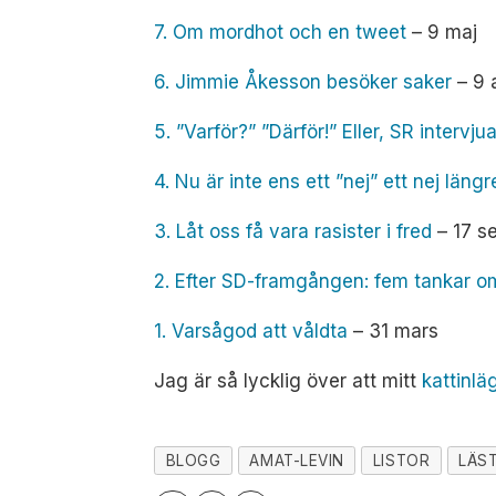
7. Om mordhot och en tweet
– 9 maj
6. Jimmie Åkesson besöker saker
– 9 
5. ”Varför?” ”Därför!” Eller, SR interv
4. Nu är inte ens ett ”nej” ett nej läng
3. Låt oss få vara rasister i fred
– 17 s
2. Efter SD-framgången: fem tankar o
1. Varsågod att våldta
– 31 mars
Jag är så lycklig över att mitt
kattinlä
BLOGG
AMAT-LEVIN
LISTOR
LÄST