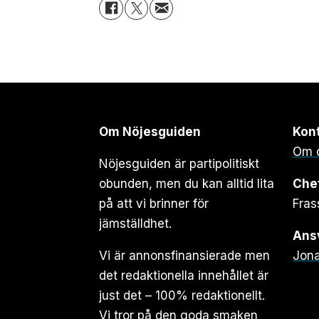
Om Nöjesguiden
Kon
Om 
Nöjesguiden är partipolitiskt
obunden, men du kan alltid lita
Che
på att vi brinner för
Fras
jämställdhet.
Ansv
Vi är annonsfinansierade men
Jona
det redaktionella innehållet är
just det – 100% redaktionellt.
Vi tror på den goda smaken