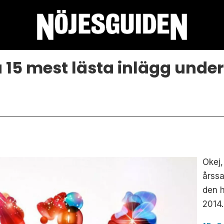
 15 mest lästa inlägg under
Okej,
årss
den h
2014.