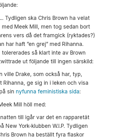
följande:
.. Tydligen ska Chris Brown ha velat
a med Meek Mill, men tog sedan bort
rens vers då det framgick (ryktades?)
an har haft ”en grej” med Rihanna.
 tolererades så klart inte av Brown
wittrade ut följande till ingen särskild:
 ville Drake, som också har, typ,
at Rihanna, ge sig in i leken och visa
 på sin
nyfunna feministiska sida
:
eek Mill höll med:
 natten till igår var det en rapparetät
på New York-klubben W.I.P. Tydligen
hris Brown ha beställt fyra flaskor