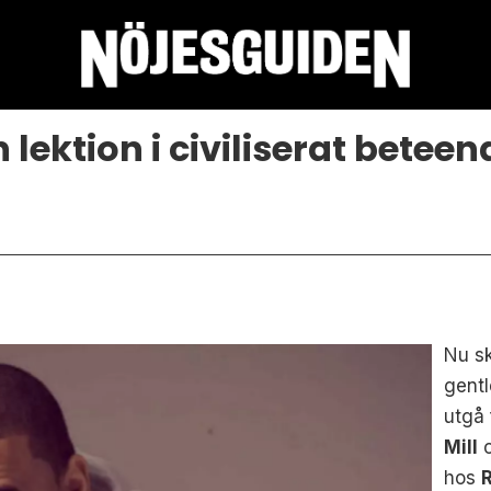
n lektion i civiliserat beteen
Nu sk
gent
utgå 
Mill
hos