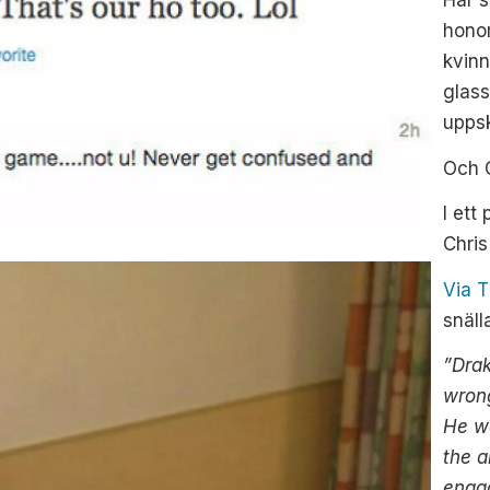
Här s
honom
kvinn
glass
upps
Och C
I ett
Chris
Via 
snäll
”Drak
wrong
He wa
the a
engag