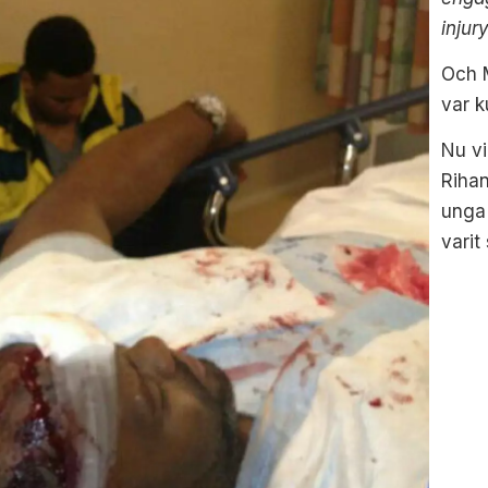
injur
Och M
var k
Nu vi
Rihan
unga 
varit 