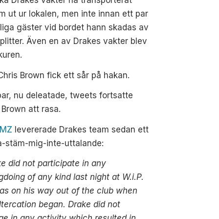
ka Drakes vakter ha transporterat
 ut ur lokalen, men inte innan ett par
liga gäster vid bordet hann skadas av
plitter. Även en av Drakes vakter blev
kuren.
hris Brown fick ett sår på hakan.
 par, nu deleatade, tweets fortsatte
 Brown att rasa.
TMZ
levererade Drakes team sedan ett
a-stäm-mig-inte-uttalande:
e did not participate in any
doing of any kind last night at W.i.P.
s on his way out of the club when
ltercation began. Drake did not
e in any activity which resulted in