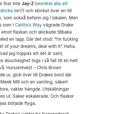
al (har inte
Jay-Z
beordrat alla att
 dricka det
?) och skickat över en till
, som också befann sig i lokalen. Men
s som i
Carlito’s Way
vägrade Drake
a emot flaskan och skickade tillbaka
Med en lapp. Där det stod: ”I’m fucking
irl of your dreams, deal with it”. Haha.
vad jag hoppas att det är sant,
s doucheighet togs i så fall till en helt
vå. Hursomhelst – Chris Brown
de ur, gick över till Drakes bord där
Meek Mill och en samling, säkert
tora, vakter hängde. Utskällningar
es ut. Saker eskalerade. Och flaskor
las började flyga.