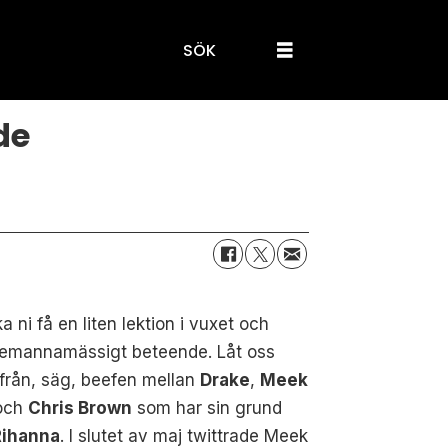
SÖK
de
a ni få en liten lektion i vuxet och
lemannamässigt beteende. Låt oss
från, säg, beefen mellan
Drake
,
Meek
och
Chris Brown
som har sin grund
Rihanna
. I slutet av maj twittrade Meek