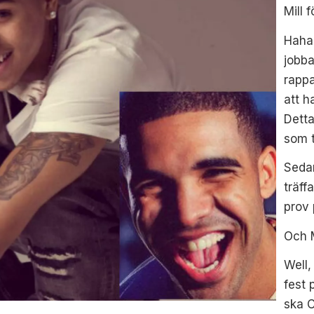
Mill 
Haha.
jobb
rappa
att h
Detta
som t
Sedan
träff
prov
Och M
Well,
fest 
ska C