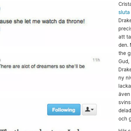
Crist
sluta
Drake
preci
att t
den. 
the g
Gud, 
Drake
ny ni
lacka
även 
svins
delad
och g