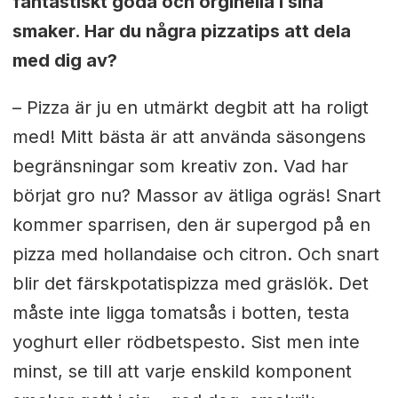
fantastiskt goda och orginella i sina
smaker. Har du några pizzatips att dela
med dig av?
– Pizza är ju en utmärkt degbit att ha roligt
med! Mitt bästa är att använda säsongens
begränsningar som kreativ zon. Vad har
börjat gro nu? Massor av ätliga ogräs! Snart
kommer sparrisen, den är supergod på en
pizza med hollandaise och citron. Och snart
blir det färskpotatispizza med gräslök. Det
måste inte ligga tomatsås i botten, testa
yoghurt eller rödbetspesto. Sist men inte
minst, se till att varje enskild komponent