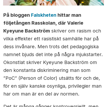
På bloggen
Falskheten
hittar man
följetången Rasskolan, där Valerie
Kyeyune Backström
skriver om rasism och
vilka effekter ett rasistiskt samhälle har på
dess invånare. Men trots det pedagogiska
namnet bjuds det inte på några mjukstarter.
Okonstlat skriver Kyeyune Backström om
den konstanta diskriminering man som
”PoC” (Person of Color) utsätts för och de,
för en själv kanske osynliga, privilegier man
har om man är en del av normen.
Det är många gånger kontroversiellt, men