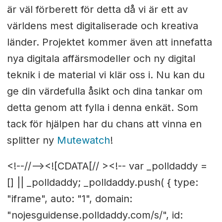
är väl förberett för detta då vi är ett av
världens mest digitaliserade och kreativa
länder. Projektet kommer även att innefatta
nya digitala affärsmodeller och ny digital
teknik i de material vi klär oss i. Nu kan du
ge din värdefulla åsikt och dina tankar om
detta genom att fylla i denna enkät. Som
tack för hjälpen har du chans att vinna en
splitter ny
Mutewatch
!
<!--//--><![CDATA[// ><!-- var _polldaddy =
[] || _polldaddy; _polldaddy.push( { type:
"iframe", auto: "1", domain:
"nojesguidense.polldaddy.com/s/", id: