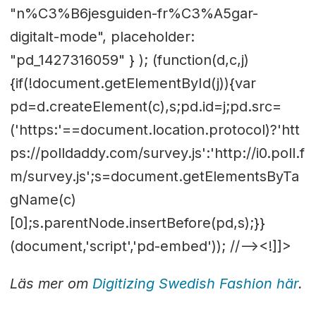
"n%C3%B6jesguiden-fr%C3%A5gar-
digitalt-mode", placeholder:
"pd_1427316059" } ); (function(d,c,j)
{if(!document.getElementById(j)){var
pd=d.createElement(c),s;pd.id=j;pd.src=
('https:'==document.location.protocol)?'htt
ps://polldaddy.com/survey.js':'http://i0.poll.f
m/survey.js';s=document.getElementsByTa
gName(c)
[0];s.parentNode.insertBefore(pd,s);}}
(document,'script','pd-embed')); //--><!]]>
Läs mer om
Digitizing Swedish Fashion här
.