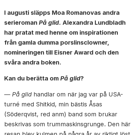
I augusti släpps Moa Romanovas andra
serieroman
På glid.
Alexandra Lundbladh
har pratat med henne om inspirationen
från gamla dumma porslinsclowner,
nomineringen till Eisner Award och den
svåra andra boken.
Kan du berätta om
På glid
?
—
På glid
handlar om när jag var på USA-
turné med Shitkid, min bästis Åsas
(Söderqvist, red anm) band som brukar
beskrivas som trummaskinsgrunge. Den här
resan blev kulmen på några år av riktigt löst