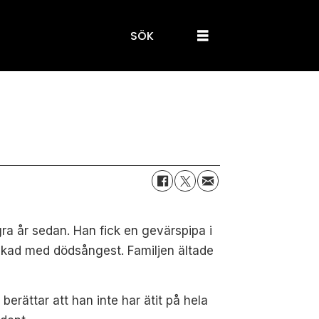
SÖK
gra år sedan. Han fick
en gevärspipa i
ckad med dödsångest. Familjen ältade
n
berättar att han inte har ätit på hela