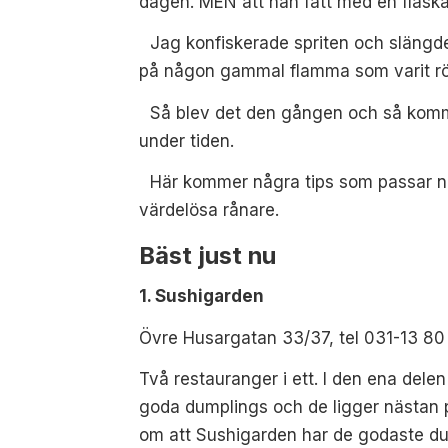
dagen. MEN att han
fått med en flask
Jag konfiskerade spriten och slängde 
på någon gammal flamma som varit röten
Så blev det den gången och så komme
under tiden.
Här kommer några tips som passar n
värdelösa rånare.
Bäst just nu
1. Sushigarden
Övre Husargatan 33/37, tel 031-13 80
Två restauranger i ett. I den ena dele
goda dumplings och de ligger nästan pr
om att Sushigarden har de godaste dum