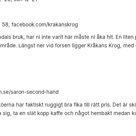
04 58, facebook.com/krakanskrog
ndals bruk, har ni inte varit här måste ni åka hit. En li
mråde. Längst ner vid forsen ligger Kråkans Krog, med e
ron.se/saron-second-hand
a har faktiskt ruggigt bra fika till rätt pris. Det är skön
ta sig, ta en slät kopp kaffe och något hembakt medan