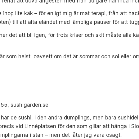
a renat att döva ångesten med från tidigare nämnda inci
ihop lite käk – för enligt mig är mat terapi, från att h
) till att älta eländet med lämpliga pauser för att tug
r det att bli igen,
för trots kriser och skit måste alla k
är som helst,
oavsett om det är sommar och sol eller o
 55, sushigarden.se
n har de sushi, i den andra dumplings, men bara sushidel
ecis vid Linnéplatsen för den som gillar att hänga i Sl
plingarna i stan – men det låter jag vara osagt.