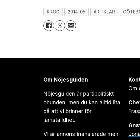
KROG
2014-05
ARTIKLAR
GÖTEB
Om Nöjesguiden
Kon
Om 
Nöjesguiden är partipolitiskt
obunden, men du kan alltid lita
Che
på att vi brinner för
Fras
jämställdhet.
Ansv
Vi är annonsfinansierade men
Jona