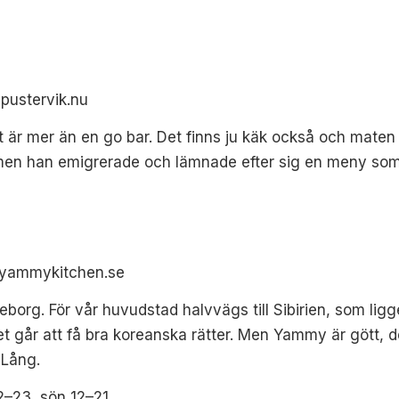
 pustervik.nu
skt är mer än en go bar. Det finns ju käk också och mat
, men han emigrerade och lämnade efter sig en meny so
, yammykitchen.se
eborg. För vår huvudstad halvvägs till Sibirien, som lig
et går att få bra koreanska rätter. Men Yammy är gött, d
 Lång.
12–23, sön 12–21