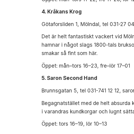
4. Kråkans Krog
Götaforsliden 1, Mölndal, tel 031-27 
Det är helt fantastiskt vackert vid Möl
hamnar i något slags 1800-tals brukso
smakar så fint som här.
Öppet: mån–tors 16–23, fre–lör 17–01
5. Saron Second Hand
Brunnsgatan 5, tel 031-741 12 12, sa
Begagnatstället med de helt absurda köern
i varandras kundkorgar och lugnt sät
Öppet: tors 16–19, lör 10–13