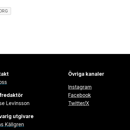
ORG
takt
Övriga kanaler
oss
Instagram
fredaktör
Facebook
se Levinsson
Twitter/X
arig utgivare
s Källgren