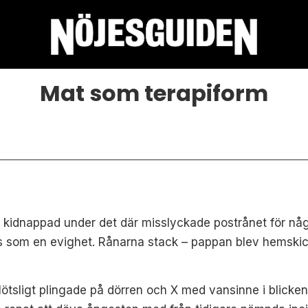
Mat som terapiform
v kidnappad under det
där misslyckade postrånet för nå
 som en evighet. Rånarna stack – pappan blev hem
ski
ötsligt plingade på dörren och X med vansinne i blicke