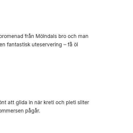
ten promenad från Mölndals bro och man
n fantastisk uteservering – få öl
t att glida in när kreti och pleti sliter
 kommersen pågår.