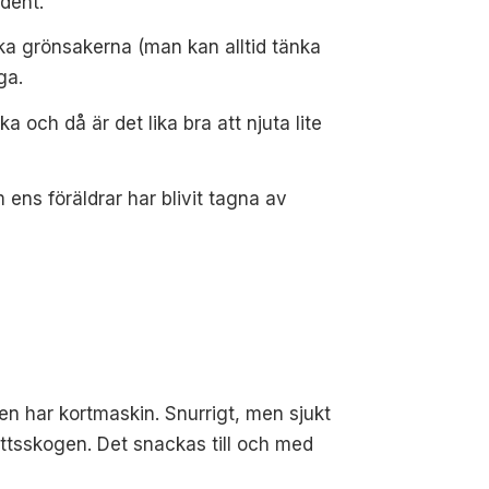
dent.
acka grönsakerna (man kan alltid tänka
ga.
äka och då är det lika
bra att njuta lite
m ens föräldrar
har blivit tagna av
en har kortmaskin. Snurrigt, men sjukt
ottsskogen. Det snackas till och med