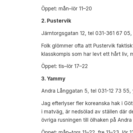
Öppet: mån–lör 11–20
2. Pustervik
Järntorgsgatan 12, tel 031-361 67 05,
Folk glömmer ofta att Pustervik fakti
klasskompis som har levt ett hårt liv
Öppet: tis–lör 17–22
3. Yammy
Andra Långgatan 5, tel 031-12 73 55
Jag efterlyser fler koreanska hak i Göt
i matväg, är nedsölad av ställen där d
övriga rusningen till ölhaken på Andra
Öppet: mån–tors 11–22, fre 11–23, lör 