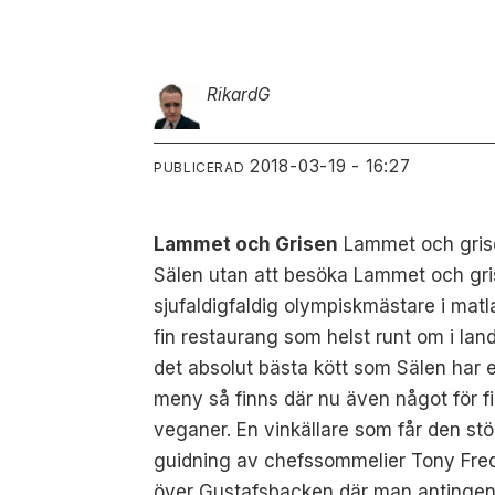
Rikard
G
2018-03-19 - 16:27
PUBLICERAD
Lammet och Grisen
Lammet och grisen
Sälen utan att besöka Lammet och gris
sjufaldigfaldig olympiskmästare i matl
fin restaurang som helst runt om i la
det absolut bästa kött som Sälen har 
meny så finns där nu även något för fi
veganer. En vinkällare som får den stö
guidning av chefssommelier Tony Fredr
över Gustafsbacken där man antingen k