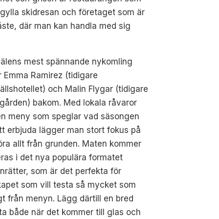
örgylla skidresan och företaget som är
 måste, där man kan handla med sig
älens mest spännande nykomling
r Emma Ramirez (tidigare
ällshotellet) och Malin Flygar (tidigare
gården) bakom. Med lokala råvaror
en meny som speglar vad säsongen
tt erbjuda lägger man stort fokus på
öra allt från grunden. Maten kommer
ras i det nya populära formatet
nrätter, som är det perfekta för
kapet som vill testa så mycket som
gt från menyn. Lägg därtill en bred
sta både när det kommer till glas och