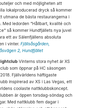
buteljer och med möjligheten att
lla lokalproducerad dryck så kommer
tt utmana de bästa restaurangerna i
. Med ledorden "Hållbart, kvalité och
ce" så kommer Hundfjällets nya juvel
ara ett av Sälenfjällens absoluta
n i vinter.
Fjällsåsgården,
såsvägen 2, Hundfjället
ightclub
Vinterns stora nyhet är XS
tclub som öppnar på HC säsongen
2018. Fjällvärldens häftigaste
lubb inspirerad av XS i Las Vegas, ett
rldens coolaste nattklubbskoncept.
klubben är öppen torsdag-söndag och
gar. Med nattklubb fem dagar i