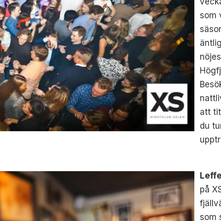
veck
som v
säson
äntli
nöjes
Högfj
Besök
nattl
att t
du tu
upptr
Leff
på XS
fjäll
som 