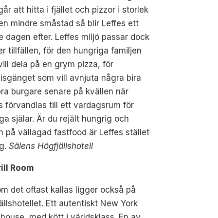
år att hitta i fjället och pizzor i storlek
n mindre småstad så blir Leffes ett
 dagen efter. Leffes miljö passar dock
ler tillfällen, för den hungriga familjen
ill dela på en grym pizza, för
sgänget som vill avnjuta några bira
ra burgare senare på kvällen när
s förvandlas till ett vardagsrum för
iga själar. Är du rejält hungrig och
 på vällagad fastfood är Leffes stället
ig.
Sälens Högfjällshotell
rill Room
m det oftast kallas ligger också på
ällshotellet. Ett autentiskt New York
house, med kött i världsklass. En av