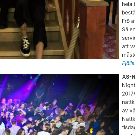
hela 
bestä
Frö a
Sälen
servi
att v
måste
Fjäll
XS-N
Nigh
2017/
nattk
av vä
Natt
tisda