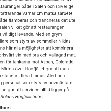
stauranger både i Sälen och i Sverige
ortfarande värnar om matsalsarbete.
åde flamberas och trancheras det ute
salen vilket gör att restaurangen
s väldigt levande. Med en grym
llare som styrs av sommelier Niklas
nns här alla möjligheter att kombinera
prisvärt vin med bra och vällagad mat.
en för tankarna mot Aspen, Colorado
tsikten över Högfjället gör att man
 stannar i flera timmar. Alert och
ig personal som styrs av hovmästare
ine gör att servicen alltid ligger på
.
Sälens Högfjällshotell
lboet