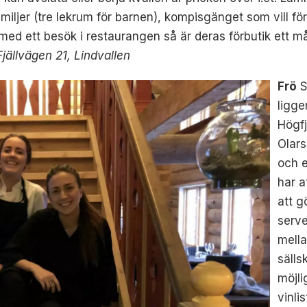
amiljer (tre lekrum för barnen), kompisgänget som vill f
d med ett besök i restaurangen så är deras förbutik ett
Fjällvägen 21, Lindvallen
Frö
S
ligge
Högfj
Olars
och 
har a
att g
serve
mella
sälls
möjli
vinli