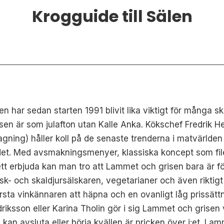
Krogguide till Sälen
 har sedan starten 1991 blivit lika viktigt för många sk
en är som julafton utan Kalle Anka. Kökschef Fredrik He
agning) håller koll på de senaste trenderna i matvärlden
ndet. Med avsmakningsmenyer, klassiska koncept som filé
ett erbjuda kan man tro att Lammet och grisen bara är 
sk- och skaldjursälskaren, vegetarianer och även riktig
rsta vinkännaren att häpna och en ovanligt låg prissättn
iksson eller Karina Tholin gör i sig Lammet och grisen 
an avsluta eller börja kvällen är pricken över i:et. L