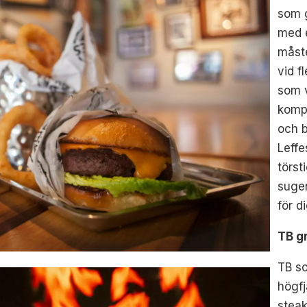
som g
med e
måste
vid f
som v
kompi
och b
Leffe
törst
sugen
för d
TB g
TB so
högfj
steak