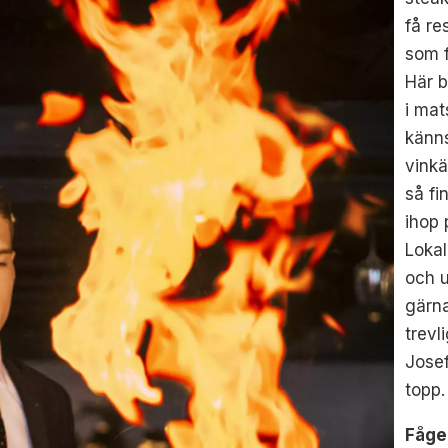
få re
som f
Här b
i mat
känn
vinkä
så fi
ihop 
Lokal
och u
gärna
trevl
Josef
topp
Fåge