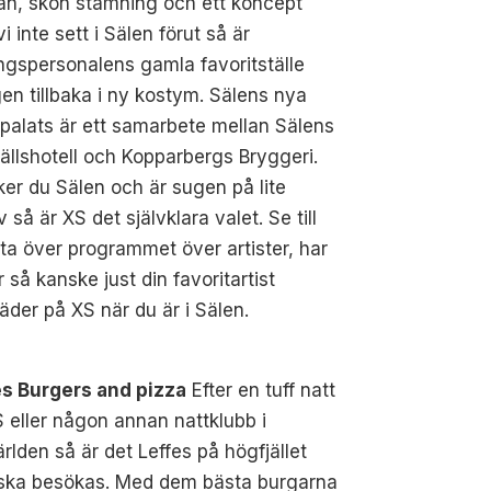
an, skön stämning och ett koncept
i inte sett i Sälen förut så är
gspersonalens gamla favoritställe
gen tillbaka i ny kostym. Sälens nya
palats är ett samarbete mellan Sälens
ällshotell och Kopparbergs Bryggeri.
er du Sälen och är sugen på lite
iv så är XS det självklara valet. Se till
itta över programmet över artister, har
r så kanske just din favoritartist
äder på XS när du är i Sälen.
es Burgers and pizza
Efter en tuff natt
 eller någon annan nattklubb i
världen så är det Leffes på högfjället
ska besökas. Med dem bästa burgarna