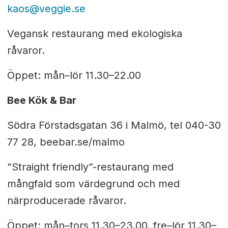
kaos@veggie.se
Vegansk restaurang med ekologiska
råvaror.
Öppet: mån–lör 11.30–22.00
Bee Kök & Bar
Södra Förstadsgatan 36 i Malmö, tel 040-30
77 28, beebar.se/malmo
”Straight friendly”-restaurang med
mångfald som värdegrund och med
närproducerade råvaror.
Öppet: mån–tors 11.30–23.00, fre–lör 11.30–