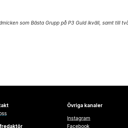
dmicken som Bästa Grupp på P3 Guld ikväll, samt till tv
takt
Övriga kanaler
oss
Instagram
fredaktör
Facebook