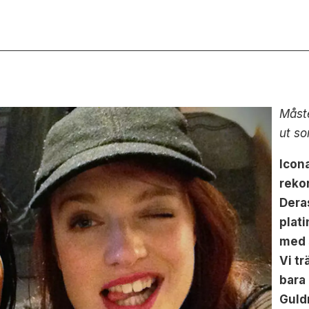
Måste
ut so
Icona
rekor
Deras
plati
med 
Vi tr
bara
Guld