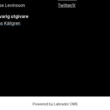
se Levinsson
Twitter/X
arig utgivare
s Källgren
Powered by Labrador CMS