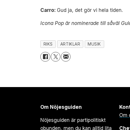
Carro:
Gud ja, det gör vi hela tiden.
Icona Pop är nominerade till såväl Gul
RIKS
ARTIKLAR
MUSIK
Om Nöjesguiden
Kon
Om 
Nöjesguiden är partipolitiskt
obunden, men du kan alltid lita
Che