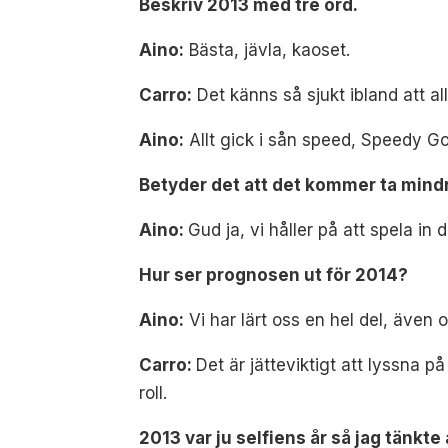
Beskriv 2013 med tre ord.
Aino:
Bästa, jävla, kaoset.
Carro:
Det känns så sjukt ibland att all
Aino:
Allt gick i sån speed, Speedy G
Betyder det att det kommer ta mindre
Aino:
Gud ja, vi håller på att spela in 
Hur ser prognosen ut för 2014?
Aino:
Vi har lärt oss en hel del, även
Carro:
Det är jätteviktigt att lyssna p
roll.
2013 var ju selfiens år så jag tänkte